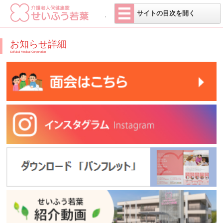
医療法人 せい
サイトの目次を開く
お知らせ詳細
Seifukai Medical Corporation