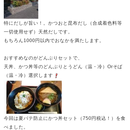
特にだしが旨い！。かつおと昆布だし（合成着色料等
一切使用せず）天然だしです。
もちろん
1000
円以内でおなかを満たします。
おすすめなのがどんぶりセットで、
天丼、かつ丼等のどんぶりとうどん（温・冷）
Or
そば
（温・冷）選択します
今回は夏バテ防止にかつ丼セット（
750
円税込！）を食
べました。