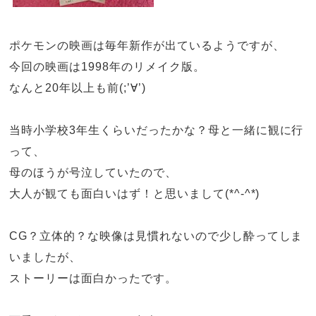
ポケモンの映画は毎年新作が出ているようですが、
今回の映画は
1998
年のリメイク版。
なんと
20
年以上も前
(;’
∀
’)
当時小学校
3
年生くらいだったかな？母と一緒に観に行
って、
母のほうが号泣していたので、
大人が観ても面白いはず！と思いまして
(*^-^*)
CG
？立体的？な映像は見慣れないので少し酔ってしま
いましたが、
ストーリーは面白かったです。