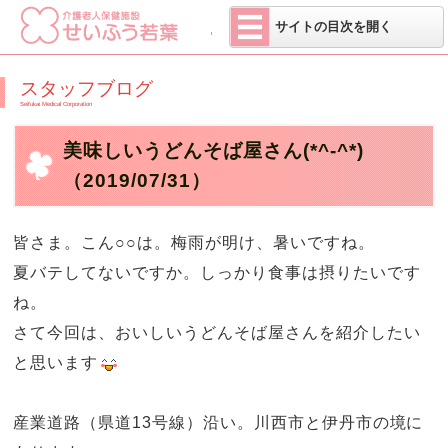
医療法人 せい
サイトの目次を開く
スタッフブログ
Seifukai Medical Corporation
美味しいうどんそば屋さん(*^-^*)
（2019/07/31）
皆さま。こん○○は。梅雨が明け、暑いですね。
夏バテしてないですか。しっかり食事は摂りたいです
ね。
さて今回は、おいしいうどんそば屋さんを紹介したい
と思います
産業道路（県道
13
号線）沿い。川西市と伊丹市の境に